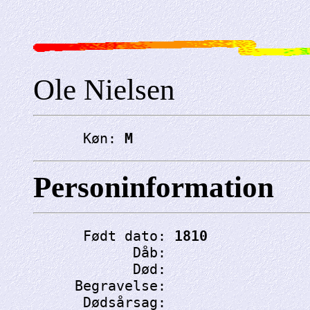
Ole Nielsen
      Køn: 
M
Personinformation
      Født dato: 
1810
            Dåb: 
            Død: 
     Begravelse: 
      Dødsårsag: 