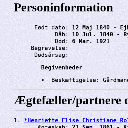
Personinformation
      Født dato: 
12 Maj 1840 - Ej
            Dåb: 
10 Jul. 1840 - R
            Død: 
6 Mar. 1921
     Begravelse: 
      Dødsårsag: 
Begivenheder
Ægtefæller/partnere 
1. 
*Henriette Elise Christiane Ro
       Ægteskab: 
21 Sep. 1861 - K