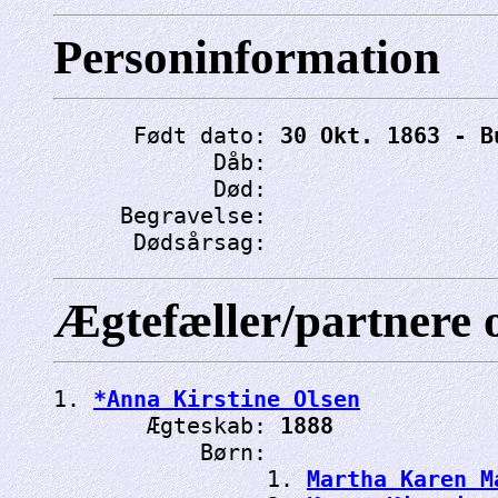
Personinformation
      Født dato: 
30 Okt. 1863 - B
            Dåb: 
            Død: 
     Begravelse: 
      Dødsårsag: 
Ægtefæller/partnere 
1. 
*Anna Kirstine Olsen
       Ægteskab: 
1888
           Børn:

                1. 
Martha Karen M