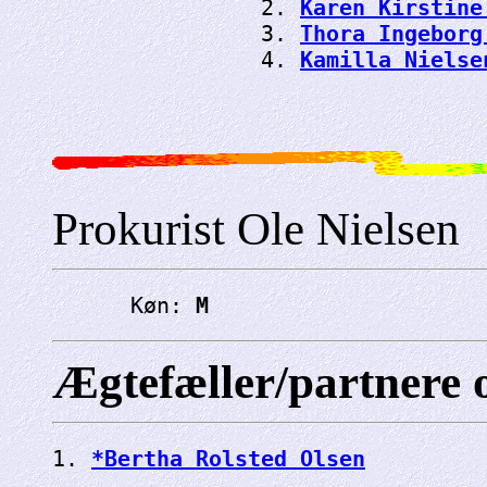
                2. 
Karen Kirstine
                3. 
Thora Ingeborg
                4. 
Kamilla Nielse
Prokurist Ole Nielsen
      Køn: 
M
Ægtefæller/partnere 
1. 
*Bertha Rolsted Olsen