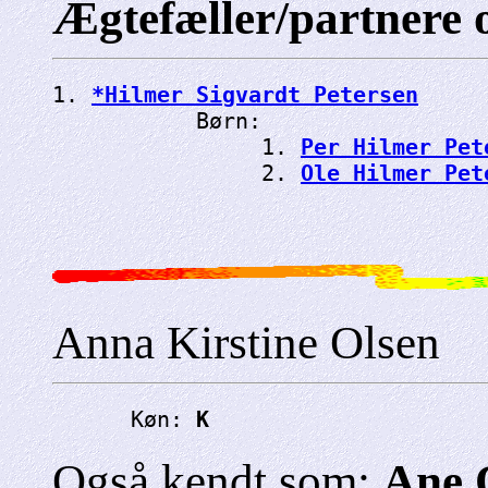
Ægtefæller/partnere 
1. 
*Hilmer Sigvardt Petersen
           Børn:

                1. 
Per Hilmer Pet
                2. 
Ole Hilmer Pet
Anna Kirstine Olsen
      Køn: 
K
Også kendt som:
Ane 