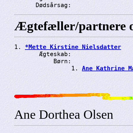
      Dødsårsag: 
Ægtefæller/partnere 
1. 
*Mette Kirstine Nielsdatter
       Ægteskab: 
           Børn:

                1. 
Ane Kathrine M
Ane Dorthea Olsen