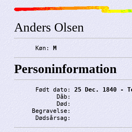
Anders Olsen
      Køn: 
M
Personinformation
      Født dato: 
25 Dec. 1840 - T
            Dåb: 
            Død: 
     Begravelse: 
      Dødsårsag: 