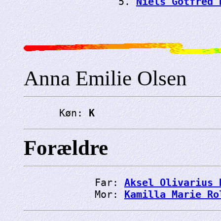
                5. 
Niels Gotfred 
Anna Emilie Olsen
      Køn: 
K
Forældre
            Far: 
Aksel Olivarius 
            Mor: 
Kamilla Marie Ro