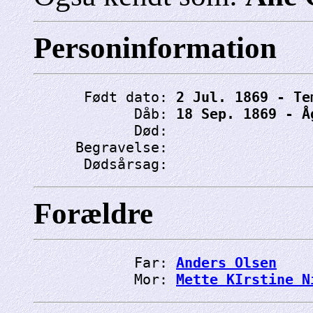
Personinformation
      Født dato: 
2 Jul. 1869 - Te
            Dåb: 
18 Sep. 1869 - Å
            Død: 
     Begravelse: 
      Dødsårsag: 
Forældre
            Far: 
Anders Olsen
            Mor: 
Mette KIrstine N