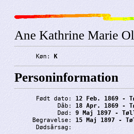
Ane Kathrine Marie O
      Køn: 
K
Personinformation
      Født dato: 
12 Feb. 1869 - T
            Dåb: 
18 Apr. 1869 - T
            Død: 
9 Maj 1897 - Tøl
     Begravelse: 
15 Maj 1897 - Tø
      Dødsårsag: 