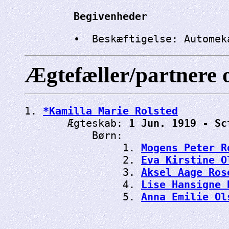
Begivenheder
Ægtefæller/partnere 
1. 
*Kamilla Marie Rolsted
       Ægteskab: 
1 Jun. 1919 - Sc
           Børn:

                1. 
Mogens Peter R
                2. 
Eva Kirstine O
                3. 
Aksel Aage Ros
                4. 
Lise Hansigne 
                5. 
Anna Emilie Ol