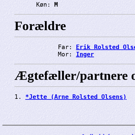
      Køn: 
M
Forældre
            Far: 
Erik Rolsted Ols
            Mor: 
Inger
Ægtefæller/partnere 
1. 
*Jette (Arne Rolsted Olsens)