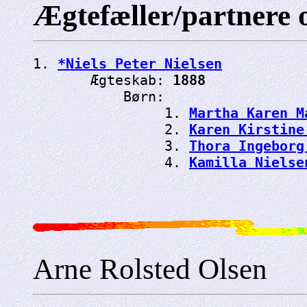
Ægtefæller/partnere 
1. 
*Niels Peter Nielsen
       Ægteskab: 
1888
           Børn:

                1. 
Martha Karen M
                2. 
Karen Kirstine
                3. 
Thora Ingeborg
                4. 
Kamilla Nielse
Arne Rolsted Olsen