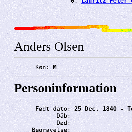
                6. 
Lauritz Peter 
Anders Olsen
      Køn: 
M
Personinformation
      Født dato: 
25 Dec. 1840 - T
            Dåb: 
            Død: 
     Begravelse: 