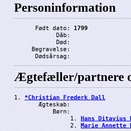
Personinformation
      Født dato: 
1799
            Dåb: 
            Død: 
     Begravelse: 
      Dødsårsag: 
Ægtefæller/partnere 
1. 
*Christian Frederk Dall
       Ægteskab: 
           Børn:

                1. 
Hans Ditavius 
                2. 
Marie Annette 