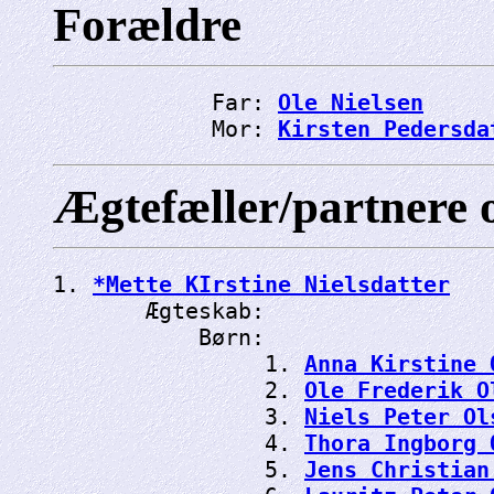
Forældre
            Far: 
Ole Nielsen
            Mor: 
Kirsten Pedersda
Ægtefæller/partnere 
1. 
*Mette KIrstine Nielsdatter
       Ægteskab: 
           Børn:

                1. 
Anna Kirstine 
                2. 
Ole Frederik O
                3. 
Niels Peter Ol
                4. 
Thora Ingborg 
                5. 
Jens Christian