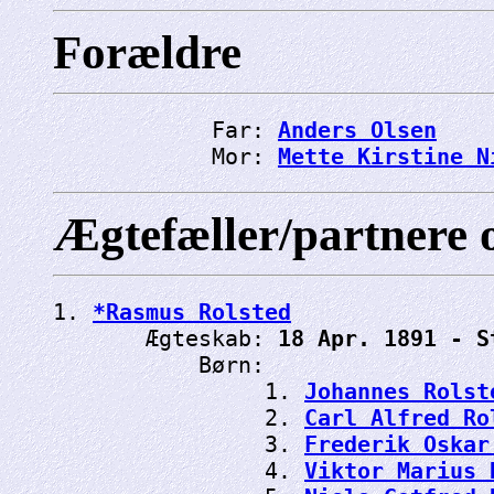
Forældre
            Far: 
Anders Olsen
            Mor: 
Mette Kirstine N
Ægtefæller/partnere 
1. 
*Rasmus Rolsted
       Ægteskab: 
18 Apr. 1891 - S
           Børn:

                1. 
Johannes Rolst
                2. 
Carl Alfred Ro
                3. 
Frederik Oskar
                4. 
Viktor Marius 