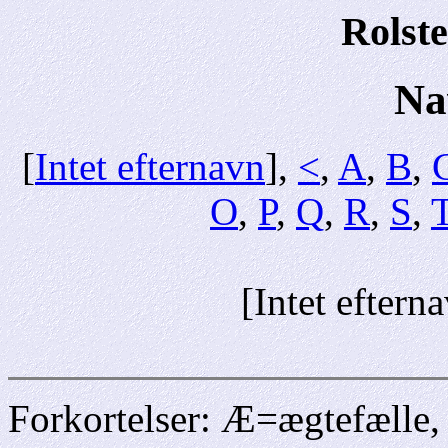
Rolste
Na
[
Intet efternavn
],
<
,
A
,
B
,
O
,
P
,
Q
,
R
,
S
,
[Intet eftern
Forkortelser: Æ=ægtefælle,