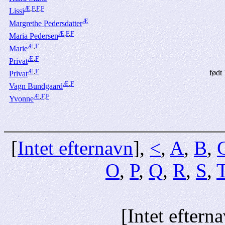
Æ
,
F
,
F
,
F
Lissi
Æ
Margrethe Pedersdatter
Æ
,
F
,
F
Maria Pedersen
Æ
,
F
Marie
Æ
,
F
Privat
Æ
,
F
født
Privat
Æ
,
F
Vagn Bundgaard
Æ
,
F
,
F
Yvonne
[
Intet efternavn
],
<
,
A
,
B
,
O
,
P
,
Q
,
R
,
S
,
[Intet eftern