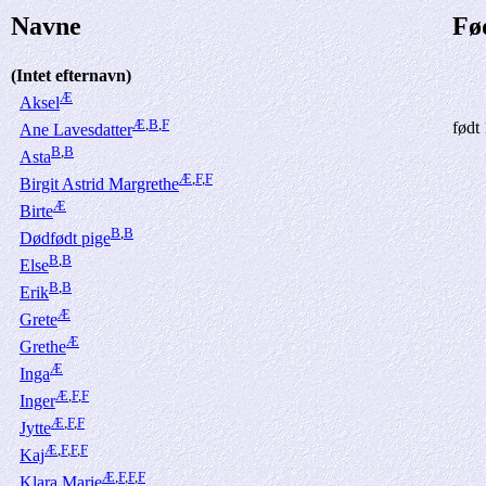
Navne
Fø
(Intet efternavn)
Æ
Aksel
Æ
,
B
,
F
født
Ane Lavesdatter
B
,
B
Asta
Æ
,
F
,
F
Birgit Astrid Margrethe
Æ
Birte
B
,
B
Dødfødt pige
B
,
B
Else
B
,
B
Erik
Æ
Grete
Æ
Grethe
Æ
Inga
Æ
,
F
,
F
Inger
Æ
,
F
,
F
Jytte
Æ
,
F
,
F
,
F
Kaj
Æ
,
F
,
F
,
F
Klara Marie